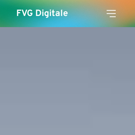
FVG Digitale
HOME PAGE
EDIZIONI PRECEDENTI
Edizione 2024
Edizione 2024
Edizione 2023
Evento
Edizione 2023
Edizione 2022
Trailer
1.0 Introduzione
Edizione 2022
Edizione 2021
Galleria
2.0 Il comparto digitale