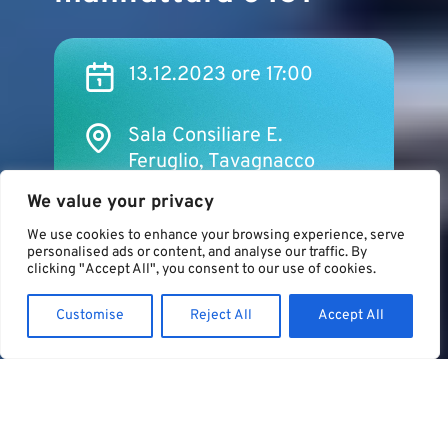
13.12.2023 ore 17:00
Sala Consiliare E.
Feruglio, Tavagnacco
We value your privacy
SCARICA IL REPORT
We use cookies to enhance your browsing experience, serve
2023
personalised ads or content, and analyse our traffic. By
clicking "Accept All", you consent to our use of cookies.
Customise
Reject All
Accept All